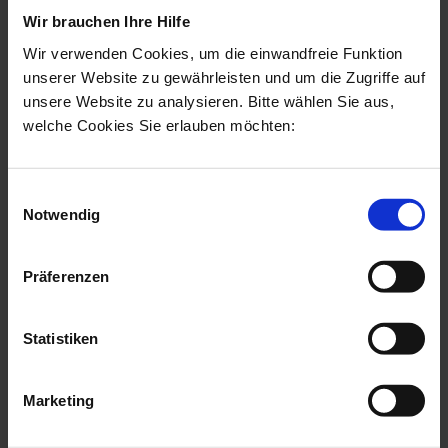
Vorträge auf Konferenzen und nimmt
Wir brauchen Ihre Hilfe
an Diskussionsrunden der Branche teil,
Wir verwenden Cookies, um die einwandfreie Funktion
die sich auf ästhetische Medizin
unserer Website zu gewährleisten und um die Zugriffe auf
konzentrieren.
unsere Website zu analysieren. Bitte wählen Sie aus,
welche Cookies Sie erlauben möchten:
Mitgliedschaften in
Fachgesellschaften
Einwilligungsauswahl
Notwendig
Deutsche Gesellschaft für Plastische,
Rekonstruktive und Ästhetische
Präferenzen
Chirurgen (DGPRÄC)
Gesellschaft für Ästhetische Chirurgie
Statistiken
Deutschland (GÄCD)
Weitere renommierte medizinische
Marketing
Fachgesellschaften