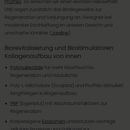
Profhilo
. So erreichen wir einen leichten Hebeeffekt
UND regen zusätzlich das Bindegewebe zur
Regeneration und Verjüngung an. Geeignet bei
moderater Erschlaffung im unteren Gesicht und
unscharfer Kinnlinie (
Jawline
).
Biorevitalisierung und Biostimulatoren:
Kollagenaufbau von innen
Polynukleotide
für mehr Hautfeuchte,
Regeneration und Hautdichte
Poly-L-Milchsäure (Sculptra) und Profhilo stimuliert
langfristigen Kollagenaufbau
PRP
(Eigenblut) mit Wachstumsfaktoren zur
Regeneration
Körpereigene
Exosomen
unterstützen wichtige
zelluläre Prozesse und Schlüssel zur