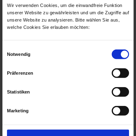
Wir verwenden Cookies, um die einwandfreie Funktion
unserer Website zu gewährleisten und um die Zugriffe auf
Welche Behandlung passt zu mir?
unsere Website zu analysieren. Bitte wählen Sie aus,
welche Cookies Sie erlauben möchten:
Die Haut ist leicht erschlafft, es zeigen sich erste
Fältchen: Skinbooster, nicht-invasive
Einwilligungsauswahl
Radiofrequenz, und /oder Biostimulatoren
Notwendig
Die Hautstruktur ist ungleichmäßig, dünn und
stellenweise faltig: RF-Needling, PRP, körpereigene
Präferenzen
Exosomen,
Morpheus 8
, Biorevitalisierung und
Biostimulator
Statistiken
Es zeigt sich ein Konturverlust im unteren Gesicht:
HIFU,
Fadenlifting
, Volumenaufbau,
Quantum RF
,
Facetite
Marketing
Tiefe Falten oder Einziehungen sind vorhanden:
Hyaluron,
Nanofett
, Eigenfett,
Profhilo Structura