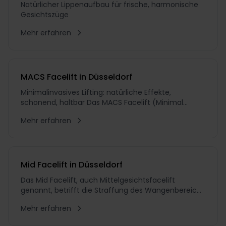
Natürlicher Lippenaufbau für frische, harmonische
Gesichtszüge
Mehr erfahren
MACS Facelift in Düsseldorf
Minimalinvasives Lifting: natürliche Effekte,
schonend, haltbar Das MACS Facelift (Minimal
Access Cranial Suspension) ist minimalinvasiv und
Mehr erfahren
damit eines der schonendsten Liftings. Die
Schnittführung unterscheidet sich von der des
SMAS oder operativen Full Facelifts: Sie erfolgt über
einen verhältnis
Mid Facelift in Düsseldorf
Das Mid Facelift, auch Mittelgesichtsfacelift
genannt, betrifft die Straffung des Wangenbereichs
und kommt insbesondere bei sogenannten
Mehr erfahren
Hängebäckchen zum Einsatz. Dr. Schuhmann, ein
erfahrener Experte für ästhetische