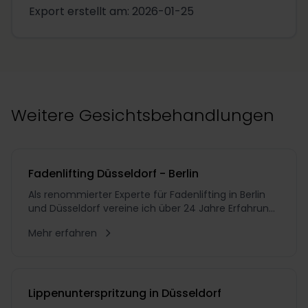
Export erstellt am: 2026-01-25
Weitere Gesichtsbehandlungen
Fadenlifting Düsseldorf - Berlin
Als renommierter Experte für Fadenlifting in Berlin
und Düsseldorf vereine ich über 24 Jahre Erfahrung
als ästhetisch-plastischer Chirurg mit einem
Mehr erfahren
unermüdlichen Streben nach Perfektion. In meiner
18-jährigen Tätigkeit als Chefarzt habe ich
unzählige Patienten auf ihrem Weg zu natürlicher
Schönheit
Lippenunterspritzung in Düsseldorf