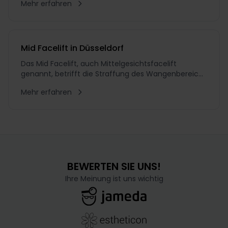
Mehr erfahren
damit eines der schonendsten Liftings. Die
Schnittführung unterscheidet sich von der des
SMAS oder operativen Full Facelifts: Sie erfolgt über
einen verhältnis
Mid Facelift in Düsseldorf
Das Mid Facelift, auch Mittelgesichtsfacelift
genannt, betrifft die Straffung des Wangenbereichs
und kommt insbesondere bei sogenannten
Mehr erfahren
Hängebäckchen zum Einsatz. Dr. Schuhmann, ein
erfahrener Experte für ästhetische
Gesichtschirurgie, legt besonderen Wert auf die
Wiederherstellung einer harmonische
BEWERTEN SIE UNS!
Ihre Meinung ist uns wichtig