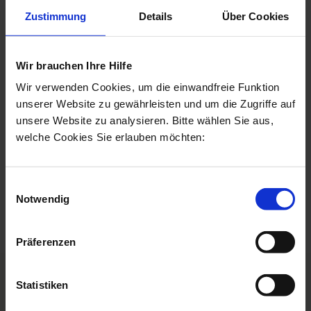
Bänder?
Zustimmung
Details
Über Cookies
Botulinumtoxin wird direkt in das Platysma injiziert, um
dort die Anspannung der feinen Halsmuskeln zu
Wir brauchen Ihre Hilfe
reduzieren. Kombinationen mit HIFU/Morpheus 8
Wir verwenden Cookies, um die einwandfreie Funktion
funktionieren bei schweren Fällen.
unserer Website zu gewährleisten und um die Zugriffe auf
unsere Website zu analysieren. Bitte wählen Sie aus,
Kombination mit
Doppelkinn
-
welche Cookies Sie erlauben möchten:
Behandlung?
Ja. Insbesondere
Quantum RF
oder Morpheus 8 sind
Einwilligungsauswahl
geeignete Methoden.
Notwendig
Präferenzen
Statistiken
Ablauf