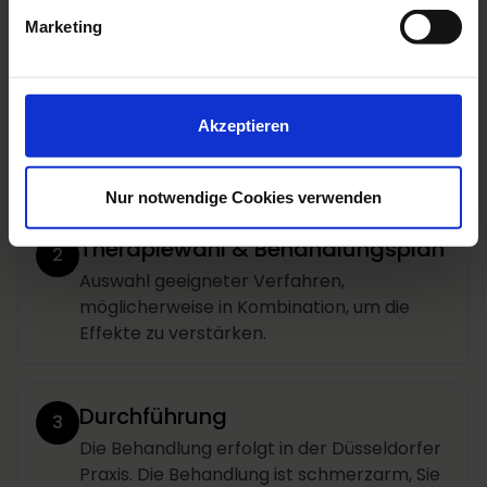
Marketing
Hautanalyse mit Visia & Beratung
1
Analyse von Struktur, Pigmentierung, Dicke
und Elastizität der Halsregion.
Akzeptieren
Dokumentation relevanter Befunde (z. B.
Platysma-Bänder, Faltentiefe, Hauttyp).
Nur notwendige Cookies verwenden
Therapiewahl & Behandlungsplan
2
Auswahl geeigneter Verfahren,
möglicherweise in Kombination, um die
Effekte zu verstärken.
Durchführung
3
Die Behandlung erfolgt in der Düsseldorfer
Praxis. Die Behandlung ist schmerzarm, Sie