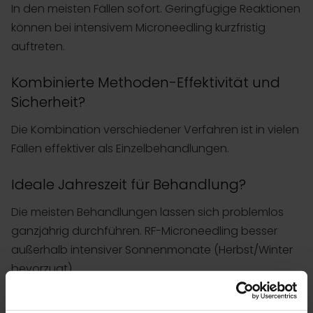
In den meisten Fällen sofort. Geringfügige Reaktionen
können bei intensivem Microneedling kurzfristig
auftreten.
Kombinierte Methoden-Effektivität und
Sicherheit?
Die Kombination verschiedener Verfahren ist in vielen
Fällen effektiver als Einzelbehandlungen.
Ideale Jahreszeit für Behandlung?
Die meisten Behandlungen lassen sich problemlos
ganzjährig durchführen. RF-Microneedling besser
außerhalb intensiver Sonnenmonate (Herbst/Winter
bevorzugt).
Beste Methode für vertikale Platysma-