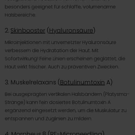
besonders geeignet für schlaffe, volumenarme
Halsbereiche.
2.
Skinbooster
(
Hyaluronsäure
)
Mikroinjektionen mit unvernetzter Hyaluronsäure
verbessern die Hydratation der Haut. Mit
Sofortwirkung! Feine Linien erscheinen geglättet; die
Haut wirkt frischer. Auch zu präventiven Zwecken.
3. Muskelrelaxans (
Botulinumtoxin
A)
Bei ausgeprägten vertikalen Halsbändern (Platysma-
Stränge) kann fein dosiertes Botulinumtoxin A
ergänzend eingesetzt werden, um die Muskulatur zu
entspannen und Zuglinien zu mildern.
4.
Morpheus 8
(RF-
Microneedling
)