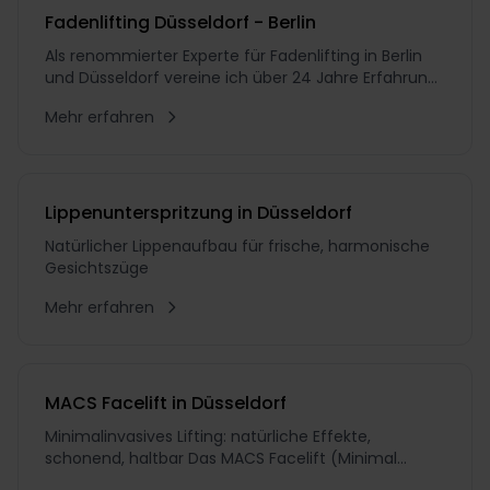
Fadenlifting Düsseldorf - Berlin
Als renommierter Experte für Fadenlifting in Berlin
und Düsseldorf vereine ich über 24 Jahre Erfahrung
als ästhetisch-plastischer Chirurg mit einem
Mehr erfahren
unermüdlichen Streben nach Perfektion. In meiner
18-jährigen Tätigkeit als Chefarzt habe ich
unzählige Patienten auf ihrem Weg zu natürlicher
Schönheit
Lippenunterspritzung in Düsseldorf
Natürlicher Lippenaufbau für frische, harmonische
Gesichtszüge
Mehr erfahren
MACS Facelift in Düsseldorf
Minimalinvasives Lifting: natürliche Effekte,
schonend, haltbar Das MACS Facelift (Minimal
Access Cranial Suspension) ist minimalinvasiv und