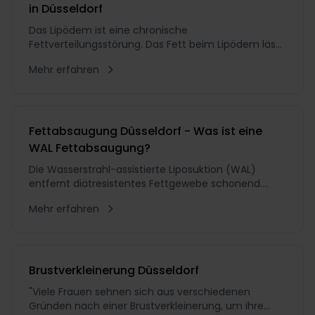
in Düsseldorf
Das Lipödem ist eine chronische
Fettverteilungsstörung. Das Fett beim Lipödem lässt
sich meist gut mit der WAL-Methode oder bei
Mehr erfahren
ausgeprägter Form mit der PAL-Methode absaugen.
Mehr zur Lipödem-Behandlung in Düsseldorf.
Fettabsaugung Düsseldorf - Was ist eine
WAL Fettabsaugung?
Die Wasserstrahl-assistierte Liposuktion (WAL)
entfernt diätresistentes Fettgewebe schonend.
Fettabsaugung in Düsseldorf und Berlin bei artethic®
Mehr erfahren
Dr. Schuhmann.
Brustverkleinerung Düsseldorf
"Viele Frauen sehnen sich aus verschiedenen
Gründen nach einer Brustverkleinerung, um ihre