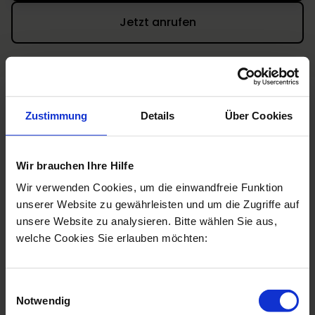
Jetzt anrufen
Zustimmung
Details
Über Cookies
Häufig gestellte Fragen
Wir brauchen Ihre Hilfe
Welche Arten der Gynäkomastie
Wir verwenden Cookies, um die einwandfreie Funktion
gibt es?
unserer Website zu gewährleisten und um die Zugriffe auf
unsere Website zu analysieren. Bitte wählen Sie aus,
Eine Vergrößerung der auch beim Mann
welche Cookies Sie erlauben möchten:
vorhandenen Brustdrüse, bezeichnet man als
echte Gynäkomastie. Ist eine Brustbildung
durch eine reine Ansammlung von
Einwilligungsauswahl
Fettgewebe bedingt, wird dies medizinisch als
Notwendig