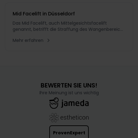
SMAS oder operativen Full Facelifts: Sie erfolgt über
einen verhältnis
Mid Facelift in Düsseldorf
Das Mid Facelift, auch Mittelgesichtsfacelift
genannt, betrifft die Straffung des Wangenbereichs
und kommt insbesondere bei sogenannten
Mehr erfahren
Hängebäckchen zum Einsatz. Dr. Schuhmann, ein
erfahrener Experte für ästhetische
Gesichtschirurgie, legt besonderen Wert auf die
Wiederherstellung einer harmonische
BEWERTEN SIE UNS!
Ihre Meinung ist uns wichtig
ProvenExpert