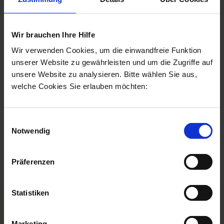
Wir brauchen Ihre Hilfe
Was ist nach der Stirnstraffung zu
Wir verwenden Cookies, um die einwandfreie Funktion
beachten?
unserer Website zu gewährleisten und um die Zugriffe auf
unsere Website zu analysieren. Bitte wählen Sie aus,
welche Cookies Sie erlauben möchten:
Nach der Stirnstraffung kann für einige Tage ein
Spannungsgefühl stören. Nach einigen Wochen ist
die Stirn vollständig abgeschwollen. Wir empfehlen
Einwilligungsauswahl
Ihnen, eine Woche Urlaub einzuplanen und eine
Notwendig
weitere Woche keinen Sport zu treiben.
Präferenzen
Statistiken
Stirnfalten unterspritzen Vorher-
Marketing