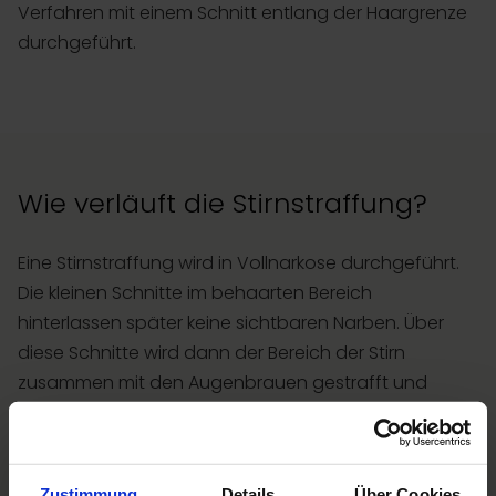
Verfahren mit einem Schnitt entlang der Haargrenze
durchgeführt.
Wie verläuft die Stirnstraffung?
Eine Stirnstraffung wird in Vollnarkose durchgeführt.
Die kleinen Schnitte im behaarten Bereich
hinterlassen später keine sichtbaren Narben. Über
diese Schnitte wird dann der Bereich der Stirn
zusammen mit den Augenbrauen gestrafft und
angehoben. Die Stirnhaut wird fixiert, damit ein
dauerhaftes Ergebnis erzielt werden kann.
Zustimmung
Details
Über Cookies