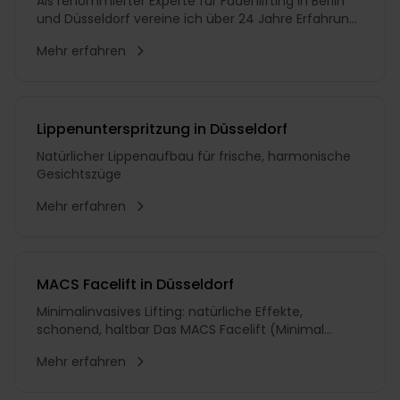
Als renommierter Experte für Fadenlifting in Berlin
und Düsseldorf vereine ich über 24 Jahre Erfahrung
als ästhetisch-plastischer Chirurg mit einem
Mehr erfahren
unermüdlichen Streben nach Perfektion. In meiner
18-jährigen Tätigkeit als Chefarzt habe ich
unzählige Patienten auf ihrem Weg zu natürlicher
Schönheit
Lippenunterspritzung in Düsseldorf
Natürlicher Lippenaufbau für frische, harmonische
Gesichtszüge
Mehr erfahren
MACS Facelift in Düsseldorf
Minimalinvasives Lifting: natürliche Effekte,
schonend, haltbar Das MACS Facelift (Minimal
Access Cranial Suspension) ist minimalinvasiv und
Mehr erfahren
damit eines der schonendsten Liftings. Die
Schnittführung unterscheidet sich von der des