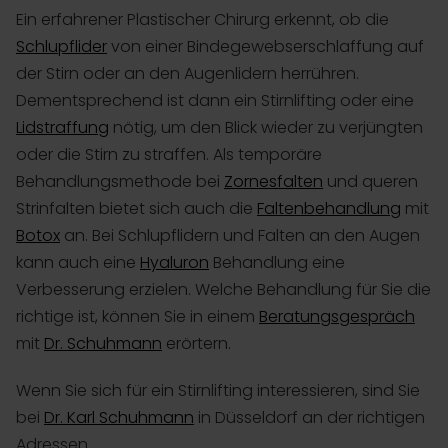
Ein erfahrener Plastischer Chirurg erkennt, ob die
Schlupflider
von einer Bindegewebserschlaffung auf
der Stirn oder an den Augenlidern herrühren.
Dementsprechend ist dann ein Stirnlifting oder eine
Lidstraffung
nötig, um den Blick wieder zu verjüngten
oder die Stirn zu straffen. Als temporäre
Behandlungsmethode bei
Zornesfalten
und queren
Strinfalten bietet sich auch die
Faltenbehandlung
mit
Botox
an. Bei Schlupflidern und Falten an den Augen
kann auch eine
Hyaluron
Behandlung eine
Verbesserung erzielen. Welche Behandlung für Sie die
richtige ist, können Sie in einem
Beratungsgespräch
mit
Dr. Schuhmann
erörtern.
Wenn Sie sich für ein Stirnlifting interessieren, sind Sie
bei
Dr. Karl Schuhmann
in Düsseldorf an der richtigen
Adressen.