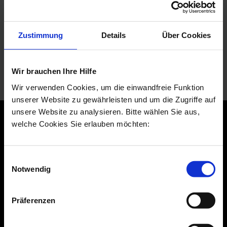
Zustimmung
Details
Über Cookies
ProvenExpert
Wir brauchen Ihre Hilfe
Wir verwenden Cookies, um die einwandfreie Funktion
unserer Website zu gewährleisten und um die Zugriffe auf
unsere Website zu analysieren. Bitte wählen Sie aus,
welche Cookies Sie erlauben möchten:
Dr. Schuhmann & Kollegen – Ihre Experten für Plastische &
Einwilligungsauswahl
Ästhetische Chirurgie in Düsseldorf und Berlin.
Notwendig
Plastische Chirurgie | Ästhetische Chirurgie | Schönheitschirurgie |
Handchirurgie
Präferenzen
Standorte