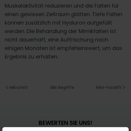
Muskelaktivität reduzieren und die Falten für
einen gewissen Zeitraum glätten. Tiefe Falten
können zusätzlich mit Hyaluron aufgefüllt
werden. Die Behandlung der Mimikfalten ist
nicht dauerhaft, eine Auffrischung nach
einigen Monaten ist empfehlenswert, um das
Ergebnis zu erhalten.
Mikrofett
Alle Begriffe
Mini-Facelift
BEWERTEN SIE UNS!
Ihre Meinung ist uns wichtig