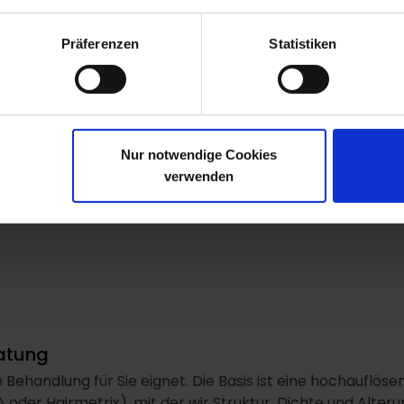
omen?
Präferenzen
Statistiken
Zellboten. Per MCT aus dem Blutplasma extrahiert. Sie üb
eilung, Kollagenbildung oder Haarwachstum und sind ursäc
Nur notwendige Cookies
verwenden
atung
ie Behandlung für Sie eignet. Die Basis ist eine hochauflö
oder Hairmetrix), mit der wir Struktur, Dichte und Alte