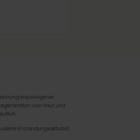
Gewinnung körpereigener
 Regeneration von Haut und
utlich.
uzierte Entzündungsaktivität,