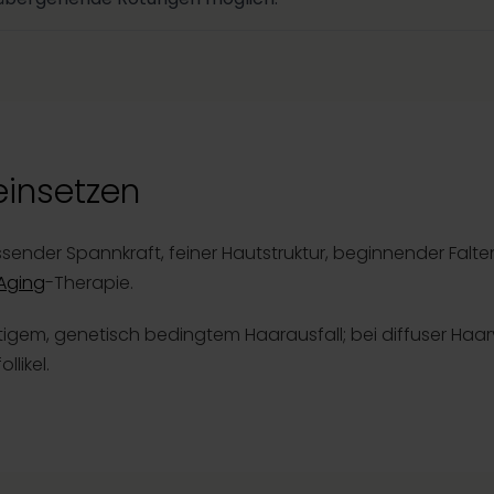
insetzen
ssender Spannkraft, feiner Hautstruktur, beginnender Falte
Aging
-Therapie.
itigem, genetisch bedingtem Haarausfall; bei diffuser Haa
llikel.