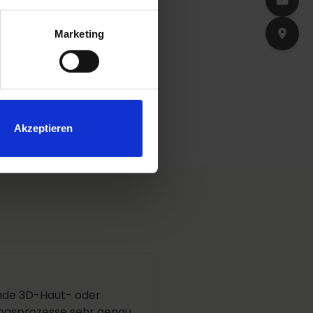
Marketing
ertragen Impulse, zum
hlich für straffe Haut und
Akzeptieren
sende 3D-Haut- oder
rungsprozesse sehr genau