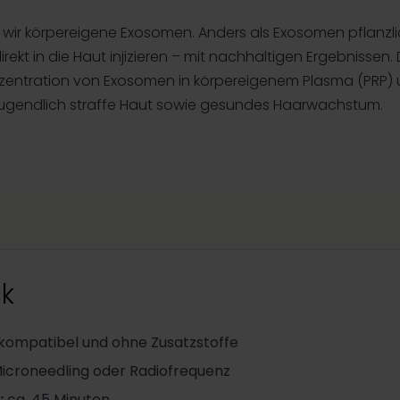
 wir körpereigene Exosomen. Anders als Exosomen pflanzli
rekt in die Haut injizieren – mit nachhaltigen Ergebnissen.
zentration von Exosomen in körpereigenem Plasma (PRP) 
e jugendlich straffe Haut sowie gesundes Haarwachstum.
ck
kompatibel und ohne Zusatzstoffe
Microneedling oder Radiofrequenz
:
ca. 45 Minuten