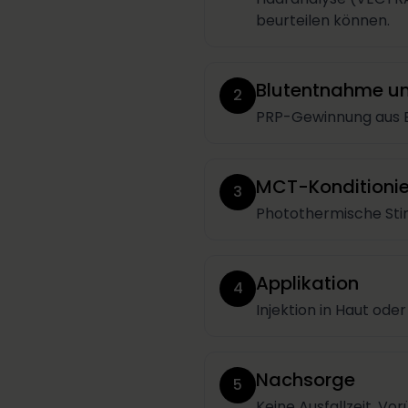
beurteilen können.
Blutentnahme un
2
PRP-Gewinnung aus E
MCT-Konditioni
3
Photothermische Sti
Applikation
4
Injektion in Haut ode
Nachsorge
5
Keine Ausfallzeit. V