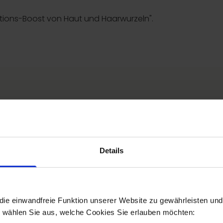
rations-Boost von Haut und Haarwurzeln".
a) wird aus Ihrem eigenen Blut gewonnen und enthält ein
tützt die Zellregeneration und wird seit Jahren in der Med
Details
ie einwandfreie Funktion unserer Website zu gewährleisten und 
e wählen Sie aus, welche Cookies Sie erlauben möchten: