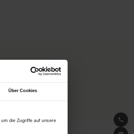
e hohe Konzentration an
izin eingesetzt.
Über Cookies
um die Zugriffe auf unsere