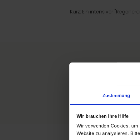
Kurz: Ein intensiver "Regene
Was ist PRP?
PRP (plättchenreiches Plasm
Wachstumsfaktoren. Es unters
Zustimmung
Wir brauchen Ihre Hilfe
Wir verwenden Cookies, um d
Website zu analysieren. Bitt