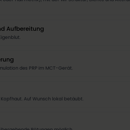
d Aufbereitung
igenblut.
erung
mulation des PRP im MCT-Gerät.
r Kopfhaut. Auf Wunsch lokal betäubt.
orübergehende Rötungen möglich.